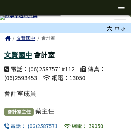
台南市文賢國中全球資訊網
導覽列
跳至主內容區
工具列
⏸
大
中
小
頁尾區域
主內容區域
Home
文賢國中
會計室
文賢國中
會計室
電話：(06)2587571#112
傳真：
(06)2593453
網電：13050
會計室成員
蔡主任
會計室主任
電話： (06)2587571
網電： 39050